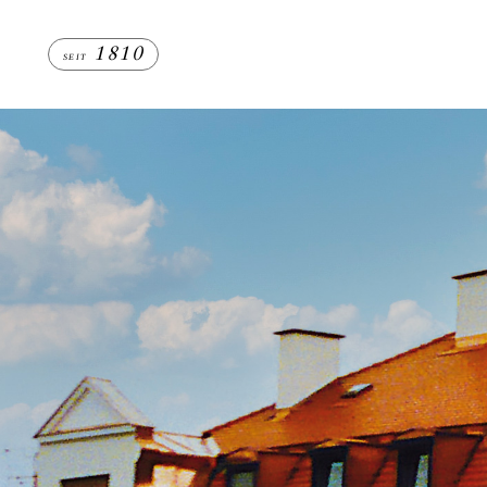
Skip
to
1810
SEIT
content